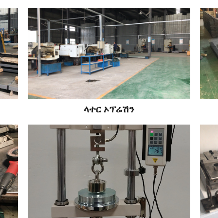
ላተር ኦፕሬሽን