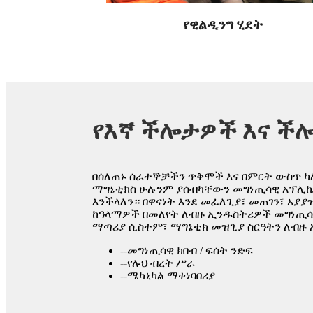
የዊልዲንግ ሂደት
የእኛ ችሎታዎች እና ች
በሰለጠኑ ሰራተኞቻችን ጥቅሞች እና በምርት ውስጥ ካ
ማግኔቲክስ ሁሉንም ያሰብካቸውን መግነጢሳዊ አፕሊኬ
እንችላለን። በዋናነት እንደ መፈለጊያ፣ መጠገን፣ አያ
ከዓላማዎች በመለየት ለብዙ ኢንዱስትሪዎች መግነጢ
ማጣሪያ ሲስተም፣ ማግኔቲክ መዝጊያ ስርዓትን ለብዙ
--
መግነጢሳዊ ክበብ / ፍሰት ንድፍ
--
የሉህ ብረት ሥራ
--
ሜካኒካል ማቀነባበሪያ