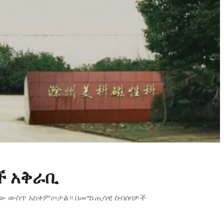
ች አቅራቢ
ሮው ውስጥ አስቀምጦታል። በመግነጢሳዊ ስብሰባዎች