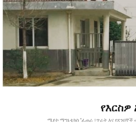
የእርስዎ
ሜይኮ ማግኔቲክስ “ፈጠራ ፣ጥራት እና የደንበኞ