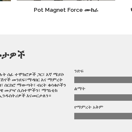
Pot Magnet Force ሙከራ
ሎታዎች
ንድፍ
ሉት ሰፊ ተሞክሮዎች ጋር፣ እኛ ሜይኮ
ሽኖች መንደፍ፣ማዳበር እና ማምረት
ያዝ፣ ሰርስሮ ማውጣት፣ ብረት ቁሳቁሶችን
ልማት
ሳዊ መያዣ ሲስተሞችን፣ ማግኔቲክ
 ኢንዱስትሪዎች እናመርታለን።
የማምረት አቅም