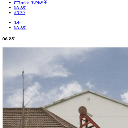
የሚጠየቁ ጥያቄዎች
ስለ እኛ
ያግኙን
ቤት
ስለ እኛ
ስለ እኛ