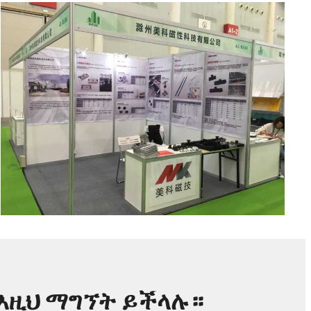
እዚህ ማግኘት ይችላሉ።