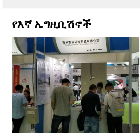
የእኛ ኤግዚቢሽኖች