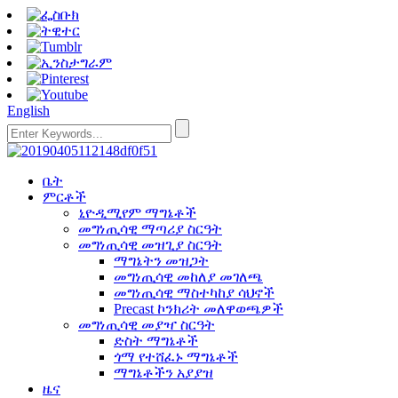
English
ቤት
ምርቶች
ኒዮዲሚየም ማግኔቶች
መግነጢሳዊ ማጣሪያ ስርዓት
መግነጢሳዊ መዝጊያ ስርዓት
ማግኔትን መዝጋት
መግነጢሳዊ መከለያ መገለጫ
መግነጢሳዊ ማስተካከያ ሳህኖች
Precast ኮንክሪት መለዋወጫዎች
መግነጢሳዊ መያዣ ስርዓት
ድስት ማግኔቶች
ጎማ የተሸፈኑ ማግኔቶች
ማግኔቶችን አያያዝ
ዜና