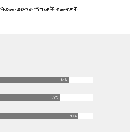
የቅድመ-ይሁንታ ማግኔቶች ናሙናዎች
84
%
78
%
90
%