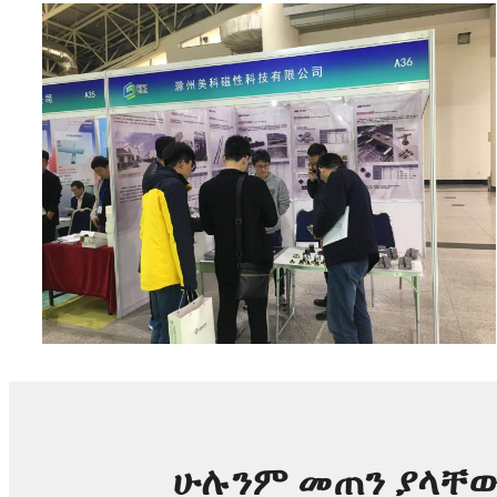
ሁሉንም መጠን ያላቸው