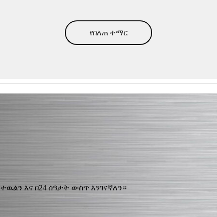
የበለጠ ተማር
ዉልን እና በ24 ሰዓታት ውስጥ እንገናኛለን።