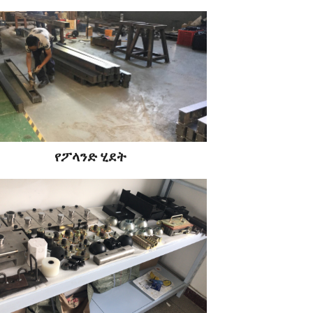
የፖላንድ ሂደት