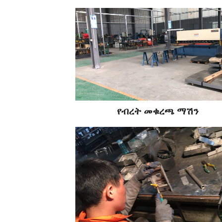
የብረት መቁረጫ ማሽን