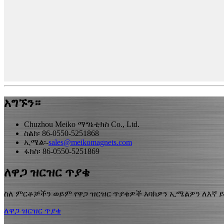
አግኙን።
Chuzhou Meiko ማግኔቲክስ Co., Ltd.
ስልክ፡ 86-0550-5251868
ኢሜል፡-
sales@meikomagnets.com
ፋክስ፡ 86-0550-5251869
ለዋጋ ዝርዝር ጥያቄ
ስለ ምርቶቻችን ወይም የዋጋ ዝርዝር ጥያቄዎች እባክዎን ኢሜልዎን ለእኛ ይተ
ለዋጋ ዝርዝር ጥያቄ