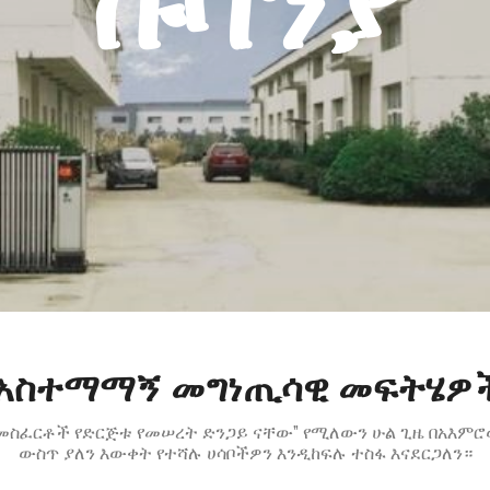
ኩባንያ
 አስተማማኝ መግነጢሳዊ መፍትሄዎ
ች መስፈርቶች የድርጅቱ የመሠረት ድንጋይ ናቸው” የሚለውን ሁል ጊዜ በአእም
ውስጥ ያለን እውቀት የተሻሉ ሀሳቦችዎን እንዲከፍሉ ተስፋ እናደርጋለን።