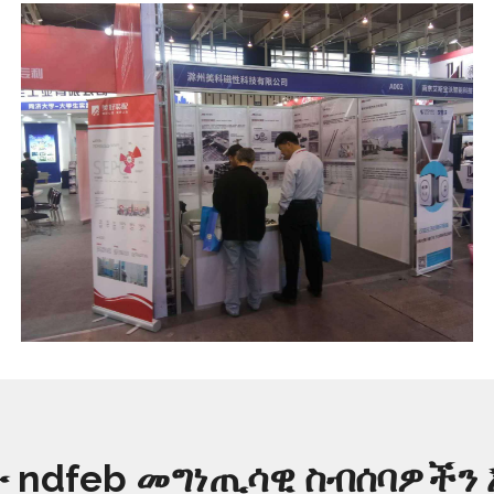
 ndfeb መግነጢሳዊ ስብሰባዎችን 