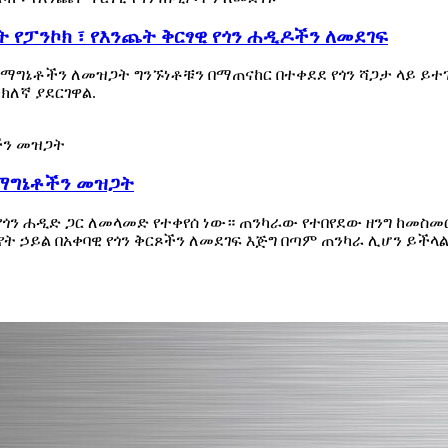
የፓንኮክ ፣ የእንጨት ቅርፃዊ የጎን ሐዲዶችን ለመደገፍ
ቶችን ለመዝጋት ግንኙነቶቹን በማጠናከር በተቀደደ የጎን ሻጋታ ላይ ይተገበ
ክለኛ ያደርገዋል.
 ማግኔቶችን መዝጋት
የጎን ሐዲድ ጋር ለመላመድ የተቀየሰ ነው። ጠንካራው የተበየደው ዘንግ ከመስ
ት ኃይል በአቀባዊ የጎን ቅርጾችን ለመደገፍ እጅግ በጣም ጠንካራ ሊሆን ይችላ