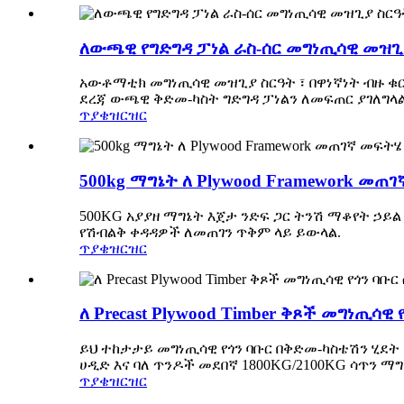
ለውጫዊ የግድግዳ ፓነል ራስ-ሰር መግነጢሳዊ መዝጊ
አውቶማቲክ መግነጢሳዊ መዝጊያ ስርዓት ፣ በዋነኛነት ብዙ ቁ
ደረጃ ውጫዊ ቅድመ-ካስት ግድግዳ ፓነልን ለመፍጠር ያገለግ
ጥያቄ
ዝርዝር
500kg ማግኔት ለ Plywood Framework መጠ
500KG አያያዘ ማግኔት እጀታ ንድፍ ጋር ትንሽ ማቆየት ኃይል
የሽብልቅ ቀዳዳዎች ለመጠገን ጥቅም ላይ ይውላል.
ጥያቄ
ዝርዝር
ለ Precast Plywood Timber ቅጾች መግነጢሳዊ 
ይህ ተከታታይ መግነጢሳዊ የጎን ባቡር በቅድመ-ካስቴሽን ሂደ
ሀዲድ እና ባለ ጥንዶች መደበኛ 1800KG/2100KG ሳጥን ማ
ጥያቄ
ዝርዝር