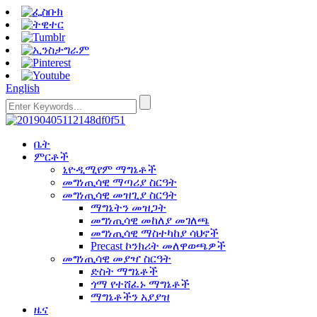
English
ቤት
ምርቶች
ኒዮዲሚየም ማግኔቶች
መግነጢሳዊ ማጣሪያ ስርዓት
መግነጢሳዊ መዝጊያ ስርዓት
ማግኔትን መዝጋት
መግነጢሳዊ መከለያ መገለጫ
መግነጢሳዊ ማስተካከያ ሳህኖች
Precast ኮንክሪት መለዋወጫዎች
መግነጢሳዊ መያዣ ስርዓት
ድስት ማግኔቶች
ጎማ የተሸፈኑ ማግኔቶች
ማግኔቶችን አያያዝ
ዜና