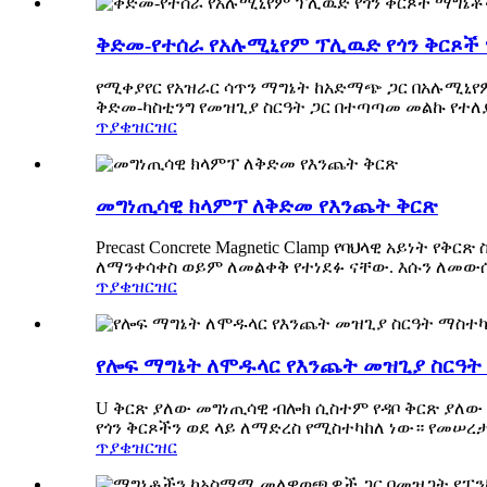
ቅድመ-የተሰራ የአሉሚኒየም ፕሊዉድ የጎን ቅርጾች
የሚቀያየር የአዝራር ሳጥን ማግኔት ከአድማጭ ጋር በአሉሚኒየ
ቅድመ-ካስቲንግ የመዝጊያ ስርዓት ጋር በተጣጣመ መልኩ የተለ
ጥያቄ
ዝርዝር
መግነጢሳዊ ክላምፕ ለቅድመ የእንጨት ቅርጽ
Precast Concrete Magnetic Clamp የባህላዊ አይነ
ለማንቀሳቀስ ወይም ለመልቀቅ የተነደፉ ናቸው. እሱን ለመውሰ
ጥያቄ
ዝርዝር
የሎፍ ማግኔት ለሞዱላር የእንጨት መዝጊያ ስርዓ
U ቅርጽ ያለው መግነጢሳዊ ብሎክ ሲስተም የዳቦ ቅርጽ ያለ
የጎን ቅርጾችን ወደ ላይ ለማድረስ የሚስተካከለ ነው። የመሠረ
ጥያቄ
ዝርዝር