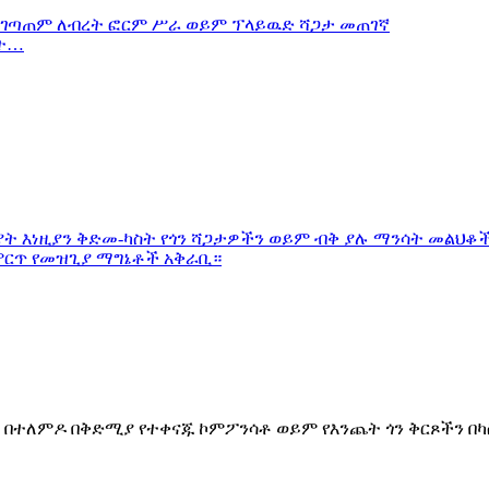
ኔት…
ቀ ቅንፍ ጋር በተለምዶ በቅድሚያ የተቀናጁ ኮምፖንሳቶ ወይም የእንጨት ጎን ቅርጾ