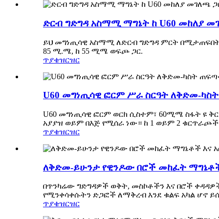
ድርብ ግድግዳ አስማሚ ማግኔት ከ U60 መከለያ መ
ይህ መግነጢሳዊ አስማሚ ለድርብ ግድግዳ ምርት በሚታጠፍበት 
85 ሚ.ሜ, ከ 55 ሚሜ ወፍጮ ጋር.
ጥያቄ
ዝርዝር
U60 መግነጢሳዊ ፎርም ሥራ ስርዓት ለቅድመ-ካስት
U60 መግነጢሳዊ ፎርም ወርክ ሲስተም፣ 60ሚሜ ስፋት ዩ ቅር
አያያዝ ወይም በእጅ የሚሰራ ነው። ከ 1 ወይም 2 ቁርጥራጮች 1
ጥያቄ
ዝርዝር
ለቅድመ-ይሁንታ የዊንዶው በሮች መከፈት ማግኔቶ
በጥንካሬው ግድግዳዎች ወቅት, መስኮቶችን እና በሮች ቀዳዳዎች
የሚንቀሳቀሱትን ድጋፎች ለማቅረብ እንደ ቁልፍ አካል ሆኖ ይ
ጥያቄ
ዝርዝር