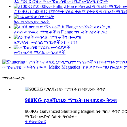
0.5 ሜትር ርዝመት መግነጢሳዊ መዝጊያ መገለጫ ስርዓት
2100KG፣2500KG የሚጎትት ሃይል ቀድሞ የተቀዳ የኮንክሪት ማግ
ካሬ መግነጢሳዊ ግሬት
ፈሳሽ ወጥመድ ማግኔቶች ከ Flange ግንኙነት አይነት ጋር
ለፓይለት መሰላል ማግኔቶችን በመያዝ
መግነጢሳዊ ማራኪ መሳሪያዎች
ማግኔትን መዝጋት
900KG የጋለቫኒዝድ ማግኔት በተበየደው ቅንፍ
900KG Galvanized Shuttering Magnet ከተጣበ
ማግኔት መያዣ ላይ ተጣብቋል።
ጥያቄ
ዝርዝር