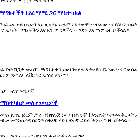
 ማግኔቶችን ከአስማሚ ጋር ማስተካከል
ም ፎርሙ ላይ በግሩቭ ላይ ሊሰቀል ወይም አስቀድሞ የተሰራውን የፕላስ እንጨ
ያዩ አይነት ማግኔቶችን እና አስማሚዎችን መንደፍ እና ማምረት ይችላል።
ት የቅርጽ ስራ የጎን ሻጋታ መጠገኛ ማግኔቶችን ነው፣በተለይ ለተቀደሰ የእንጨት ቅር
ድ ምንም ልዩ ሌቨር ባር አያስፈልግም።
ት ማስተካከያ መለዋወጫዎች
ው መግነጢሳዊ ፎርም ሥራ ቴክኖሎጂ ነው፣ በተዘጋጁ ከእንጨት የተሠሩ ቅርጾ
ታዊው መግነጢሳዊ ስርዓት በቅጾቹ ላይ ከፍተኛ ኃይሎችን መግዛት ይችላል።