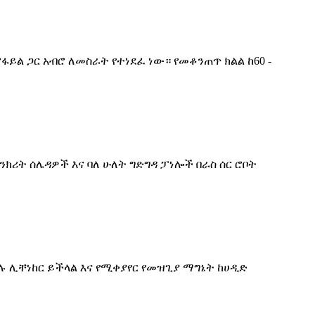
ል ጋር አብሮ ለመስራት የተነደፈ ነው። የመቆንጠጥ ክልል ከ60 -
ክሪት ሰሌዳዎች እና ባለ ሁለት ግድግዳ ፓነሎች በራስ ሰር ሮቦት
ሉ ሊቸነከር ይችላል እና የሚቀያየር የመዝጊያ ማግኔት ከሀዲድ