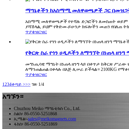
ማግኔቶችን ከአስማሚ መለዋወጫዎች ጋር በመዝጋት 
አስማሚ መለዋወጫዎች የተሻሉ ድጋፎችን ለመስጠት ወይም ማግኔ
ያሻሽላል, ይህም የቅድመ-ይሁንታ ክፍሎችን መጠን የበለጠ ትክ
ጥያቄ
ዝርዝር
የቅርጽ ስራ የጎን ሀዲዶችን ለማግኘት በነጠላ ዘንግ
መግነጢሳዊ ማግኔት በነጠላ ዘንግ ላይ በቀጥታ ከቅርጽ ሥራው 
ለማንጠልጠል በቀላሉ በእጅ ሊሠራ ይችላል። 2100KG የማቆየ
ጥያቄ
ዝርዝር
1
2
3
4
ቀጣይ >
>>
ገጽ 1/4
አግኙን።
Chuzhou Meiko ማግኔቲክስ Co., Ltd.
ስልክ፡ 86-0550-5251868
ኢሜል፡-
sales@meikomagnets.com
ፋክስ፡ 86-0550-5251869