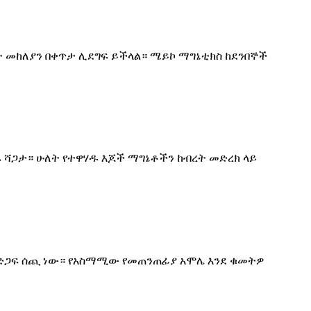
ት መከለያን በቀጥታ ሊደግፍ ይችላል። ሜይኮ ማግኔቲክስ ከደንበኞች
ጽ ስራ ሻጋታ። ሁለት የተዋሃዱ እጆች ማግኔቶችን ከብረት መድረክ ላይ
ች ድጋፍ ሰጪ ነው። የአስማሚው የመጠንጠፊያ አሞሌ እንደ ቁመትዎ