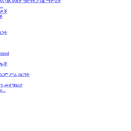
..
ች
...