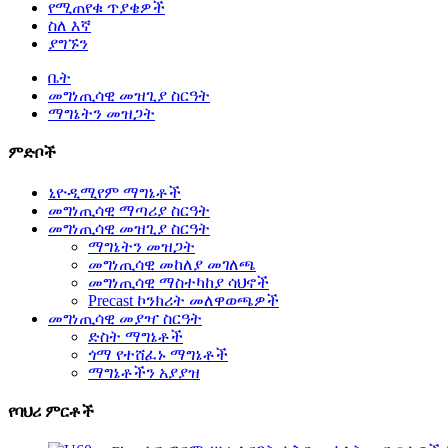
የሚጠየቁ ጥያቄዎች
ስለ እኛ
ያግኙን
ቤት
መግነጢሳዊ መዝጊያ ስርዓት
ማግኔትን መዝጋት
ምድቦች
ኒዮዲሚየም ማግኔቶች
መግነጢሳዊ ማጣሪያ ስርዓት
መግነጢሳዊ መዝጊያ ስርዓት
ማግኔትን መዝጋት
መግነጢሳዊ መከለያ መገለጫ
መግነጢሳዊ ማስተካከያ ሳህኖች
Precast ኮንክሪት መለዋወጫዎች
መግነጢሳዊ መያዣ ስርዓት
ድስት ማግኔቶች
ጎማ የተሸፈኑ ማግኔቶች
ማግኔቶችን አያያዝ
የባህሪ ምርቶች