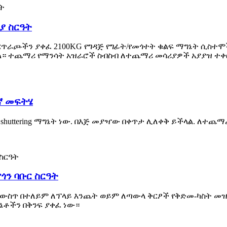
ያ ስርዓት
ርጥራጮችን ያቀፈ 2100KG የግዳጅ የግፊት/የመጎተት ቁልፍ ማግኔት ሲስተሞ
ላል። ተጨማሪ የማንሳት አዝራሮች ስብስብ ለተጨማሪ መሳሪያዎች አያያዝ ተቀ
ገኛ መፍትሄ
 shuttering ማግኔት ነው. በእጅ መያዣው በቀጥታ ሊለቀቅ ይችላል. ለተጨ
የጎን ባቡር ስርዓት
ት ውስጥ በተለይም ለፕላይ እንጨት ወይም ለጣውላ ቅርፆች የቅድመ-ካስት መዝ
ግኔቶችን በቅንፍ ያቀፈ ነው።