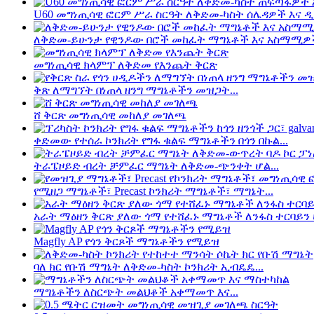
U60 መግነጢሳዊ ፎርም ሥራ ስርዓት ለቅድመ-ካስት ሰሌዳዎች እና ዲ.
ለቅድመ-ይሁንታ የዊንዶው በሮች መከፈት ማግኔቶች እና አስማሚዎ
መግነጢሳዊ ክላምፕ ለቅድመ የእንጨት ቅርጽ
ቅጽ ለማግኘት በነጠላ ዘንግ ማግኔቶችን መዝጋት...
ሸ ቅርጽ መግነጢሳዊ መከለያ መገለጫ
ቀድመው የተሰራ ኮንክሪት የግፋ ቁልፍ ማግኔቶችን በጎን በኩል...
ትራፔዞይድ ብረት ቻምፈር ማግኔት ለቅድመ-ጭንቀት ሆል...
የሚዘጋ ማግኔቶች፣ Precast ኮንክሪት ማግኔቶች፣ ማግኔት...
አራት ማዕዘን ቅርጽ ያለው ጎማ የተሸፈኑ ማግኔቶች ለንፋስ ተርባይን ሀ
Magfly AP የጎን ቅርጾች ማግኔቶችን የሚይዝ
ባለ ክር የቡሽ ማግኔት ለቅድመ-ካስት ኮንክሪት ኢብዴዴ...
ማግኔቶችን ለስርጭት መልህቆች አቀማመጥ እና...