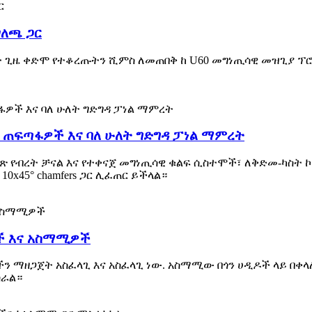
ገለጫ ጋር
ጊዜ ቀድሞ የተቆረጡትን ሺምስ ለመጠበቅ ከ U60 መግነጢሳዊ መዝጊያ ፕሮፋይ
 ጠፍጣፋዎች እና ባለ ሁለት ግድግዳ ፓነል ማምረት
ጽ የብረት ቻናል እና የተቀናጀ መግነጢሳዊ ቁልፍ ሲስተሞች፣ ለቅድመ-ካስት ኮን
0x45° chamfers ጋር ሊፈጠር ይችላል።
ች እና አስማሚዎች
ን ማዘጋጀት አስፈላጊ እና አስፈላጊ ነው. አስማሚው በጎን ሀዲዶች ላይ በቀላ
ሰራል።