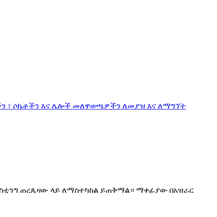
ችን በካስቲንግ ጠረጴዛው ላይ ለማስተካከል ይጠቅማል። ማቀፊያው በአዝራር