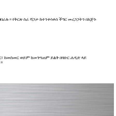
ራሉ። የቅርጽ ስራ ሻጋታ ከተንቀሳቀሰ ችግር መረጋጋትን በእጅጉ
መር፣ ከመስመር ወይም ከመገጣጠም ይልቅ በባቡር ሐዲድ ላይ
ል።