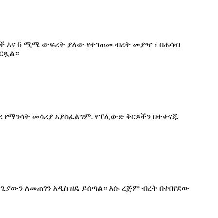
ች እና 6 ሚሜ ውፍረት ያለው የተገጠመ ብረት መያዣ ፣ በሐሳብ
ርጿል።
ማሪ የማንሳት መሳሪያ አያስፈልግም. የፕሊውድ ቅርጾችን በተቀናጁ
ጊያውን ለመጠገን አዲስ ዘዴ ይሰጣል። እሱ ረጅም ብረት በተበየደው