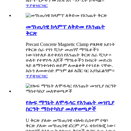
አስማሚዎችን መንደፍ እና ማምረት ይችላል።
ጥያቄ
ዝርዝር
መግነጢሳዊ ክላምፕ ለቅድመ የእንጨት
ቅርጽ
Precast Concrete Magnetic Clamp የባህላዊ አይነት
የቅርጽ ስራ የጎን ሻጋታ መጠገኛ ማግኔቶችን
ነው፣በተለይ ለተቀደሰ የእንጨት ቅርጽ ስራ ሻጋታ።
ሁለት የተዋሃዱ እጆች ማግኔቶችን ከብረት መድረክ
ላይ ለማንቀሳቀስ ወይም ለመልቀቅ የተነደፉ ናቸው.
እሱን ለመውሰድ ምንም ልዩ ሌቨር ባር አያስፈልግም።
ጥያቄ
ዝርዝር
የሎፍ ማግኔት ለሞዱላር የእንጨት መዝጊያ
ስርዓት ማስተካከያ መለዋወጫዎች
U ቅርጽ ያለው መግነጢሳዊ ብሎክ ሲስተም የዳቦ
ቅርጽ ያለው መግነጢሳዊ ፎርም ሥራ ቴክኖሎጂ ነው፣
በተዘጋጁ ከእንጨት የተሠሩ ቅርጾች ድጋፍ ሰጪ ነው።