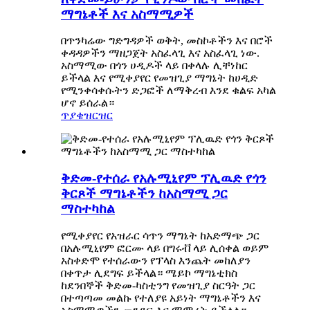
ማግኔቶች እና አስማሚዎች
በጥንካሬው ግድግዳዎች ወቅት, መስኮቶችን እና በሮች
ቀዳዳዎችን ማዘጋጀት አስፈላጊ እና አስፈላጊ ነው.
አስማሚው በጎን ሀዲዶች ላይ በቀላሉ ሊቸነከር
ይችላል እና የሚቀያየር የመዝጊያ ማግኔት ከሀዲድ
የሚንቀሳቀሱትን ድጋፎች ለማቅረብ እንደ ቁልፍ አካል
ሆኖ ይሰራል።
ጥያቄ
ዝርዝር
ቅድመ-የተሰራ የአሉሚኒየም ፕሊዉድ የጎን
ቅርጾች ማግኔቶችን ከአስማሚ ጋር
ማስተካከል
የሚቀያየር የአዝራር ሳጥን ማግኔት ከአድማጭ ጋር
በአሉሚኒየም ፎርሙ ላይ በግሩቭ ላይ ሊሰቀል ወይም
አስቀድሞ የተሰራውን የፕላስ እንጨት መከለያን
በቀጥታ ሊደግፍ ይችላል። ሜይኮ ማግኔቲክስ
ከደንበኞች ቅድመ-ካስቲንግ የመዝጊያ ስርዓት ጋር
በተጣጣመ መልኩ የተለያዩ አይነት ማግኔቶችን እና