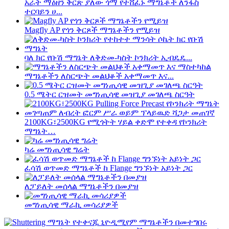
አራት ማዕዘን ቅርጽ ያለው ጎማ የተሸፈኑ ማግኔቶች ለንፋስ
ተርባይን ሀ...
Magfly AP የጎን ቅርጾች ማግኔቶችን የሚይዝ
ባለ ክር የቡሽ ማግኔት ለቅድመ-ካስት ኮንክሪት ኢብዴዴ...
ማግኔቶችን ለስርጭት መልህቆች አቀማመጥ እና...
0.5 ሜትር ርዝመት መግነጢሳዊ መዝጊያ መገለጫ ስርዓት
2100KG፣2500KG የሚጎትት ሃይል ቀድሞ የተቀዳ የኮንክሪት
ማግኔት…
ካሬ መግነጢሳዊ ግሬት
ፈሳሽ ወጥመድ ማግኔቶች ከ Flange ግንኙነት አይነት ጋር
ለፓይለት መሰላል ማግኔቶችን በመያዝ
መግነጢሳዊ ማራኪ መሳሪያዎች