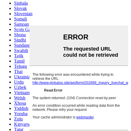
Sinhala
Slovak
Slovenian
Somali
Samoan
Scots Gaelic
Shona
Sindhi
Sundanese
Swahili
Tajik
Tamil
Telugu
Thai
Ukrainian
Urdu
Uzbek
Vietnamese
Welsh
Xhosa
Yiddish
Yoruba
Zulu
Kinyarwanda
Tatar