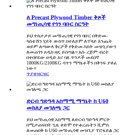
ለ Precast Plywood Timber ቅጾች
መግነጢሳዊ የጎን ባቡር ስርዓት
ይህ ተከታታይ መግነጢሳዊ የጎን ባቡር በቅድመ-
ካስቴሽን ሂደት ውስጥ በተለይም ለፕላይ እንጨት
ወይም ለጣውላ ቅርፆች የቅድመ-ካስት መዝጊያውን
ለመጠገን አዲስ ዘዴ ይሰጣል። እሱ ረጅም ብረት
በተበየደው ሀዲድ እና ባለ ጥንዶች መደበኛ
1800KG/2100KG ሳጥን ማግኔቶችን በቅንፍ ያቀፈ
ነው።
ጥያቄ
ዝርዝር
ድርብ ግድግዳ አስማሚ ማግኔት ከ U60
መከለያ መገለጫ ጋር
ይህ መግነጢሳዊ አስማሚ ለድርብ ግድግዳ ምርት
በሚታጠፍበት ጊዜ ቀድሞ የተቆረጡትን ሺምስ
ለመጠበቅ ከ U60 መግነጢሳዊ መዝጊያ ፕሮፋይል ጋር