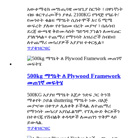
አውቶማቲክ መግነጢሳዊ መዝጊያ ስርዓት ፣ በዋነኛነት
ብዙ ቁርጥራጮችን ያቀፈ 2100KG የግዳጅ የግፊት/
የመጎተት ቁልፍ ማግኔት ሲስተሞች እና 6 ሚሜ
ውፍረት ያለው የተገጠመ ብረት መያዣ ፣ በሐሳብ
ደረጃ ውጫዊ ቅድመ-ካስት ግድግዳ ፓነልን ለመፍጠር
ያገለግላል። ተጨማሪ የማንሳት አዝራሮች ስብስብ
ለተጨማሪ መሳሪያዎች አያያዝ ተቀርጿል።
ጥያቄ
ዝርዝር
500kg ማግኔት ለ Plywood Framework
መጠገኛ መፍትሄ
500KG አያያዘ ማግኔት እጀታ ንድፍ ጋር ትንሽ
ማቆየት ኃይል shuttering ማግኔት ነው. በእጅ
መያዣው በቀጥታ ሊለቀቅ ይችላል. ለተጨማሪ
የማንሳት መሳሪያ አያስፈልግም. የፕሊውድ ቅርጾችን
በተቀናጁ የሽብልቅ ቀዳዳዎች ለመጠገን ጥቅም ላይ
ይውላል.
ጥያቄ
ዝርዝር