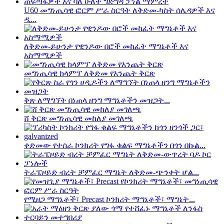
U60 መግነጢሳዊ ፎርም ሥራ ስርዓት ለቅድመ-ካስት ሰሌዳዎች እና
ዲ...
ለቅድመ-ይሁንታ የዊንዶው በሮች መከፈት ማግኔቶች እና
አስማሚዎች
መግነጢሳዊ ክላምፕ ለቅድመ የእንጨት ቅርጽ
ቅጽ ለማግኘት በነጠላ ዘንግ ማግኔቶችን መዝጋት...
ሸ ቅርጽ መግነጢሳዊ መከለያ መገለጫ
ቀድመው የተሰራ ኮንክሪት የግፋ ቁልፍ ማግኔቶችን በጎን በኩል...
ትራፔዞይድ ብረት ቻምፈር ማግኔት ለቅድመ-ጭንቀት ሆል...
የሚዘጋ ማግኔቶች፣ Precast ኮንክሪት ማግኔቶች፣ ማግኔት...