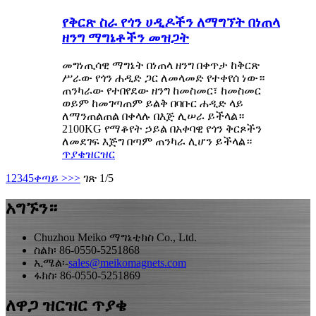
የቅርጽ ስራ የጎን ሀዲዶችን ለማግኘት በነጠላ
ዘንግ ማግኔቶችን መዝጋት
መግነጢሳዊ ማግኔት በነጠላ ዘንግ በቀጥታ ከቅርጽ
ሥራው የጎን ሐዲድ ጋር ለመላመድ የተቀየሰ ነው።
ጠንካራው የተበየደው ዘንግ ከመስመር፣ ከመስመር
ወይም ከመገጣጠም ይልቅ በባቡር ሐዲድ ላይ
ለማንጠልጠል በቀላሉ በእጅ ሊሠራ ይችላል።
2100KG የማቆየት ኃይል በአቀባዊ የጎን ቅርጾችን
ለመደገፍ እጅግ በጣም ጠንካራ ሊሆን ይችላል።
ጥያቄ
ዝርዝር
1
2
3
4
5
ቀጣይ >
>>
ገጽ 1/5
አግኙን።
Chuzhou Meiko ማግኔቲክስ Co., Ltd.
ስልክ፡ 86-0550-5251868
ኢሜል፡-
sales@meikomagnets.com
ፋክስ፡ 86-0550-5251869
ለዋጋ ዝርዝር ጥያቄ