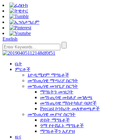
English
ቤት
ምርቶች
ኒዮዲሚየም ማግኔቶች
መግነጢሳዊ ማጣሪያ ስርዓት
መግነጢሳዊ መዝጊያ ስርዓት
ማግኔትን መዝጋት
መግነጢሳዊ መከለያ መገለጫ
መግነጢሳዊ ማስተካከያ ሳህኖች
Precast ኮንክሪት መለዋወጫዎች
መግነጢሳዊ መያዣ ስርዓት
ድስት ማግኔቶች
ጎማ የተሸፈኑ ማግኔቶች
ማግኔቶችን አያያዝ
ዜና