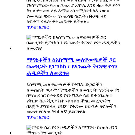
የአስማሚው የመጠንጠፊያ አሞሌ እንደ ቁመትዎ የጎን
ቅርጾችን ወደ ላይ ለማድረስ የሚስተካከለ ነው።
የመሠረታዊው መግነጢሳዊ ስርዓት በቅጾቹ ላይ
ከፍተኛ ኃይሎችን መግዛት ይችላል።
ጥያቄ
ዝርዝር
ማግኔቶችን ከአስማሚ መለዋወጫዎች ጋር
በመዝጋት የፓንኮክ ፣ የእንጨት ቅርፃዊ የጎን
ሐዲዶችን ለመደገፍ
አስማሚ መለዋወጫዎች የተሻሉ ድጋፎችን
ለመስጠት ወይም ማግኔቶችን ለመዝጋት ግንኙነቶቹን
በማጠናከር በተቀደደ የጎን ሻጋታ ላይ ይተገበራሉ።
የቅርጽ ስራ ሻጋታ ከተንቀሳቀሰ ችግር መረጋጋትን
በእጅጉ ያሻሽላል, ይህም የቅድመ-ይሁንታ ክፍሎችን
መጠን የበለጠ ትክክለኛ ያደርገዋል.
ጥያቄ
ዝርዝር