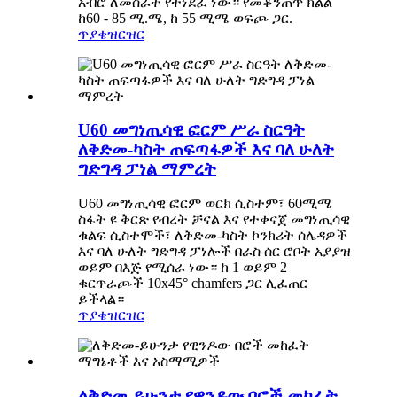
አብሮ ለመስራት የተነደፈ ነው። የመቆንጠጥ ክልል
ከ60 - 85 ሚ.ሜ, ከ 55 ሚሜ ወፍጮ ጋር.
ጥያቄ
ዝርዝር
U60 መግነጢሳዊ ፎርም ሥራ ስርዓት
ለቅድመ-ካስት ጠፍጣፋዎች እና ባለ ሁለት
ግድግዳ ፓነል ማምረት
U60 መግነጢሳዊ ፎርም ወርክ ሲስተም፣ 60ሚሜ
ስፋት ዩ ቅርጽ የብረት ቻናል እና የተቀናጀ መግነጢሳዊ
ቁልፍ ሲስተሞች፣ ለቅድመ-ካስት ኮንክሪት ሰሌዳዎች
እና ባለ ሁለት ግድግዳ ፓነሎች በራስ ሰር ሮቦት አያያዝ
ወይም በእጅ የሚሰራ ነው። ከ 1 ወይም 2
ቁርጥራጮች 10x45° chamfers ጋር ሊፈጠር
ይችላል።
ጥያቄ
ዝርዝር
ለቅድመ-ይሁንታ የዊንዶው በሮች መከፈት