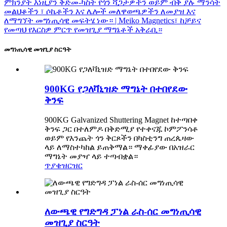
መግነጢሳዊ መዝጊያ ስርዓት
900KG የጋለቫኒዝድ ማግኔት በተበየደው
ቅንፍ
900KG Galvanized Shuttering Magnet ከተጣበቀ
ቅንፍ ጋር በተለምዶ በቅድሚያ የተቀናጁ ኮምፖንሳቶ
ወይም የእንጨት ጎን ቅርጾችን በካስቲንግ ጠረጴዛው
ላይ ለማስተካከል ይጠቅማል። ማቀፊያው በአዝራር
ማግኔት መያዣ ላይ ተጣብቋል።
ጥያቄ
ዝርዝር
ለውጫዊ የግድግዳ ፓነል ራስ-ሰር መግነጢሳዊ
መዝጊያ ስርዓት