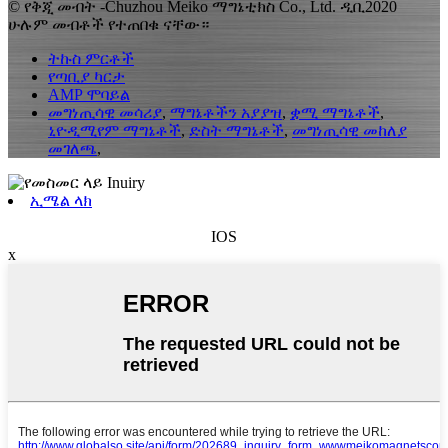
© የቅጂ መብት -Chuzhou Meiko ማግኔቲክስ Co., Ltd. ዲቢ2020
ሁሉም መብቶች የተጠበቁ ናቸው።
ትኩስ ምርቶች
የጣቢያ ካርታ
AMP ሞባይል
መግነጢሳዊ መሳሪያ
,
ማግኔቶችን አያያዝ
,
ቋሚ ማግኔቶች
,
ኒዮዲሚየም ማግኔቶች
,
ድስት ማግኔቶች
,
መግነጢሳዊ መከለያ
መገለጫ
,
ኢሜል ላክ
IOS
x