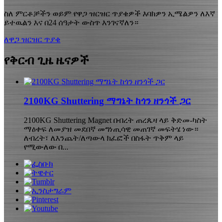
ስለ ምርቶቻችን ወይም የዋጋ ዝርዝር ጥያቄዎች እባክዎን ኢሜልዎን ለእኛ
ይተዉልን እና በ24 ሰዓታት ውስጥ እንገናኛለን።
ለዋጋ ዝርዝር ጥያቄ
የቅርብ ጊዜ ዜናዎች
2100KG Shuttering ማግኔት ከጎን ዘንጎች ጋር
2100KG Shuttering Magnet በብረት ጠረጴዛ ላይ ቅድመ-ካስት
ማዕቀፍ ለመያዝ መደበኛ መግነጢሳዊ መጠገኛ መፍትሄ ነው።
ለብረት፣ ለእንጨት/ለጣውላ ክፈፎች በስፋት ጥቅም ላይ
የሚውለው በ...