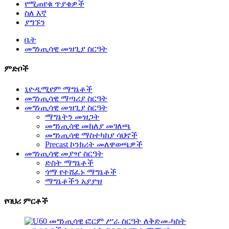
የሚጠየቁ ጥያቄዎች
ስለ እኛ
ያግኙን
ቤት
መግነጢሳዊ መዝጊያ ስርዓት
ምድቦች
ኒዮዲሚየም ማግኔቶች
መግነጢሳዊ ማጣሪያ ስርዓት
መግነጢሳዊ መዝጊያ ስርዓት
ማግኔትን መዝጋት
መግነጢሳዊ መከለያ መገለጫ
መግነጢሳዊ ማስተካከያ ሳህኖች
Precast ኮንክሪት መለዋወጫዎች
መግነጢሳዊ መያዣ ስርዓት
ድስት ማግኔቶች
ጎማ የተሸፈኑ ማግኔቶች
ማግኔቶችን አያያዝ
የባህሪ ምርቶች