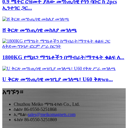
0.9 ሜትር ርዝመት ያለው መግነጢሳዊ የጎን ባቡር ከ 2pcs
ኢንተገር ጋር...
ሸ ቅርጽ መግነጢሳዊ መከለያ መገለጫ
1800KG የሚዘጋ ማግኔቶችን በማብራት/ማጥፋት ቁልፍ ለ...
U ቅርጽ መግነጢሳዊ መዝጊያ መገለጫ፣ U60 ቅጽwo...
አግኙን።
Chuzhou Meiko ማግኔቲክስ Co., Ltd.
ስልክ፡ 86-0550-5251868
ኢሜል፡-
sales@meikomagnets.com
ፋክስ፡ 86-0550-5251869