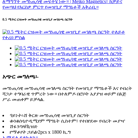
0.5 ሜትር ርዝመት መግነጢሳዊ መዝጊያ መገለጫ ስርዓት
አጭር መግለጫ፡-
መግነጢሳዊ መግነጢሳዊ መገለጫ ስርዓት የመዝጊያ ማግኔቶች እና የብረት
ሻጋታ ተግባራዊ ጥምረት ነው። በተለምዶ በሮቦት አያያዝ ወይም በእጅ
ሥራ መጠቀም ይቻላል.
ዓይነት፡-
ሸ ቅርጽ መግነጢሳዊ መዝጊያ ስርዓት
ቁሳቁስ፡
ኒዮዲሚየም ማግኔት ሲስተም፣ የተበየደው የብረት መያዣ
ሽፋን፡
ገላቫኒዝድ
የማቆየት ኃይል፡
2pcs x 1800 ኪ.ግ
ኢሜይል ይላኩልን።