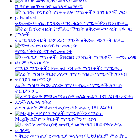
ሸ ቅርጽ መግነጢሳዊ መከለያ መገለጫ
ቀድመው የተሰራ ኮንክሪት የግፋ ቁልፍ ማግኔቶችን በጎን በኩል...
ትራፔዞይድ ብረት ቻምፈር ማግኔት ለቅድመ-ጭንቀት ሆል...
ማግኔቶችን በአዳፕተር መዝጋት
የሚዘጋ ማግኔቶች፣ Precast ኮንክሪት ማግኔቶች፣ ማግኔት...
አራት ማዕዘን ቅርጽ ያለው ጎማ የተሸፈኑ ማግኔቶች ለንፋስ
ተርባይን ሀ...
ፈጣን ልቀት ምቹ መግነጢሳዊ ፎቅ ጠራጊ 18፣ 24፣30...
Magfly AP የጎን ቅርጾች ማግኔቶችን የሚይዝ
ዩ ቅርጽ መግነጢሳዊ መዝጊያ መገለጫ፣ U60 ፎርም ሥራ Pr...