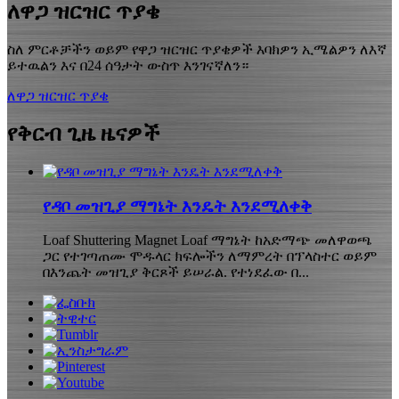
ለዋጋ ዝርዝር ጥያቄ
ስለ ምርቶቻችን ወይም የዋጋ ዝርዝር ጥያቄዎች እባክዎን ኢሜልዎን ለእኛ
ይተዉልን እና በ24 ሰዓታት ውስጥ እንገናኛለን።
ለዋጋ ዝርዝር ጥያቄ
የቅርብ ጊዜ ዜናዎች
የዳቦ መዝጊያ ማግኔት እንዴት እንደሚለቀቅ
Loaf Shuttering Magnet Loaf ማግኔት ከአድማጭ መለዋወጫ
ጋር የተገጣጠሙ ሞዱላር ክፍሎችን ለማምረት በፕላስተር ወይም
በእንጨት መዝጊያ ቅርጾች ይሠራል. የተነደፈው በ...