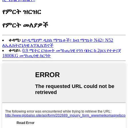
የምርት ዝርዝር
የምርት መለያዎች
ቀዳሚ፡
ኒዮዲሚየም ዲስክ ማግኔቶች፣ ክብ ማግኔት N42፣ N52
ለኤሌክትሮኒካዊ አፕሊኬሽኖች
ቀጣይ፡-
0.9 ሜትር ርዝመት መግነጢሳዊ የጎን ባቡር ከ 2pcs የተቀናጀ
1800KG መግነጢሳዊ ስርዓት