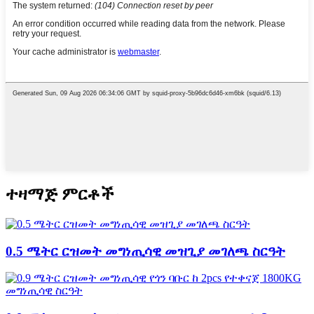
ተዛማጅ ምርቶች
0.5 ሜትር ርዝመት መግነጢሳዊ መዝጊያ መገለጫ ስርዓት