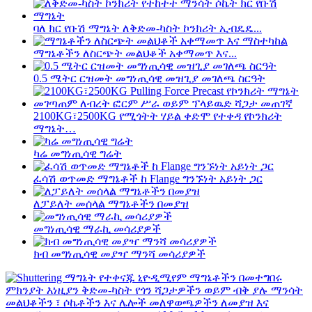
ባለ ክር የቡሽ ማግኔት ለቅድመ-ካስት ኮንክሪት ኢብዴዴ...
ማግኔቶችን ለስርጭት መልህቆች አቀማመጥ እና...
0.5 ሜትር ርዝመት መግነጢሳዊ መዝጊያ መገለጫ ስርዓት
2100KG፣2500KG የሚጎትት ሃይል ቀድሞ የተቀዳ የኮንክሪት
ማግኔት…
ካሬ መግነጢሳዊ ግሬት
ፈሳሽ ወጥመድ ማግኔቶች ከ Flange ግንኙነት አይነት ጋር
ለፓይለት መሰላል ማግኔቶችን በመያዝ
መግነጢሳዊ ማራኪ መሳሪያዎች
ክብ መግነጢሳዊ መያዣ ማንሻ መሳሪያዎች