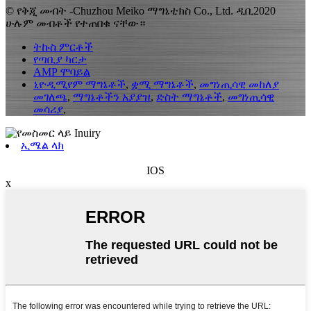
© የቅጂ መብት -Chuzhou Meiko ማግኔቲክስ Co., Ltd. ዲቢ2020
ሁሉም መብቶች የተጠበቁ ናቸው።
ትኩስ ምርቶች
የጣቢያ ካርታ
AMP ሞባይል
ኒዮዲሚየም ማግኔቶች
,
ቋሚ ማግኔቶች
,
መግነጢሳዊ መከለያ
መገለጫ
,
ማግኔቶችን አያያዝ
,
ድስት ማግኔቶች
,
መግነጢሳዊ
መሳሪያ
,
ኢሜል ላክ
IOS
x