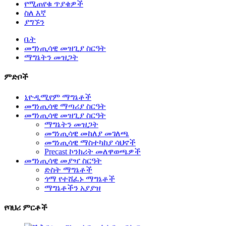
የሚጠየቁ ጥያቄዎች
ስለ እኛ
ያግኙን
ቤት
መግነጢሳዊ መዝጊያ ስርዓት
ማግኔትን መዝጋት
ምድቦች
ኒዮዲሚየም ማግኔቶች
መግነጢሳዊ ማጣሪያ ስርዓት
መግነጢሳዊ መዝጊያ ስርዓት
ማግኔትን መዝጋት
መግነጢሳዊ መከለያ መገለጫ
መግነጢሳዊ ማስተካከያ ሳህኖች
Precast ኮንክሪት መለዋወጫዎች
መግነጢሳዊ መያዣ ስርዓት
ድስት ማግኔቶች
ጎማ የተሸፈኑ ማግኔቶች
ማግኔቶችን አያያዝ
የባህሪ ምርቶች