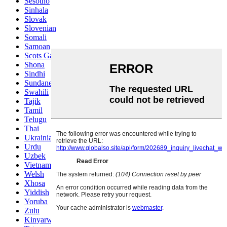
Sesotho
Sinhala
Slovak
Slovenian
Somali
Samoan
Scots Gaelic
Shona
Sindhi
Sundanese
Swahili
Tajik
Tamil
Telugu
Thai
Ukrainian
Urdu
Uzbek
Vietnamese
Welsh
Xhosa
Yiddish
Yoruba
Zulu
Kinyarwanda