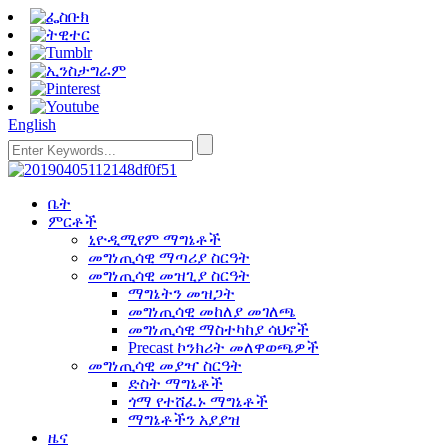
English
ቤት
ምርቶች
ኒዮዲሚየም ማግኔቶች
መግነጢሳዊ ማጣሪያ ስርዓት
መግነጢሳዊ መዝጊያ ስርዓት
ማግኔትን መዝጋት
መግነጢሳዊ መከለያ መገለጫ
መግነጢሳዊ ማስተካከያ ሳህኖች
Precast ኮንክሪት መለዋወጫዎች
መግነጢሳዊ መያዣ ስርዓት
ድስት ማግኔቶች
ጎማ የተሸፈኑ ማግኔቶች
ማግኔቶችን አያያዝ
ዜና