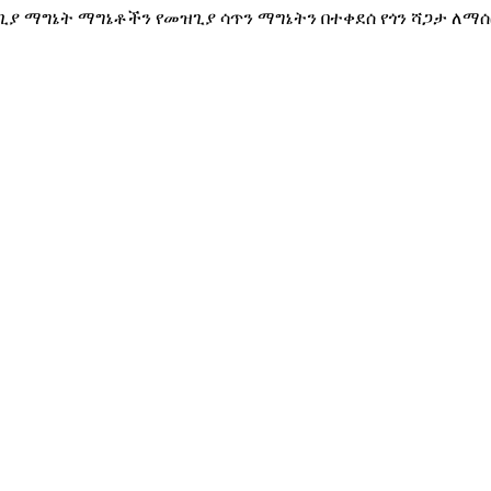
ዝጊያ ማግኔት ማግኔቶችን የመዝጊያ ሳጥን ማግኔትን በተቀደሰ የጎን ሻጋታ ለማ