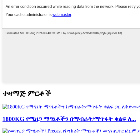
ተዛማጅ ምርቶች
1800KG የሚዘጋ ማግኔቶችን በማብራት/ማጥፋት ቁልፍ ለ...