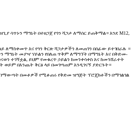
መዝጊያ ሳጥኑን ማግኔት በተዘጋጀ የጎን ሻጋታ ለማሰር ይጠቅማል። እንደ M12,
ይ ለማስቀመጥ እና የጎን ቅርጽ ሻጋታዎችን ለመጠገን በሰፊው ይተገበራሉ ።
ጥን ማግኔት መያዣ ሃይልን የበለጠ ጥቅም ለማግኘት በማግኔት እና በቅድመ-
ናወን ተገኝቷል, ይህም የመቁረጥ ኃይልን ከመንቀሳቀስ እና ከመንሸራተት
ረት ወይም በእንጨት ቅርፅ ላይ በመገጣጠም እንዲገናኝ ያድርጉት።
ላይ በማውጣት በመቶዎች የሚቆጠሩ የቅድመ ዝግጅት ፕሮጄክቶችን በማገልገል