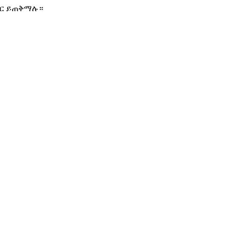
ሰር ይጠቅማሉ።