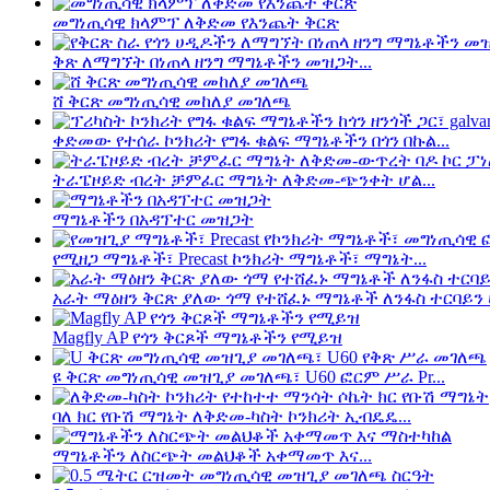
መግነጢሳዊ ክላምፕ ለቅድመ የእንጨት ቅርጽ
ቅጽ ለማግኘት በነጠላ ዘንግ ማግኔቶችን መዝጋት...
ሸ ቅርጽ መግነጢሳዊ መከለያ መገለጫ
ቀድመው የተሰራ ኮንክሪት የግፋ ቁልፍ ማግኔቶችን በጎን በኩል...
ትራፔዞይድ ብረት ቻምፈር ማግኔት ለቅድመ-ጭንቀት ሆል...
ማግኔቶችን በአዳፕተር መዝጋት
የሚዘጋ ማግኔቶች፣ Precast ኮንክሪት ማግኔቶች፣ ማግኔት...
አራት ማዕዘን ቅርጽ ያለው ጎማ የተሸፈኑ ማግኔቶች ለንፋስ ተርባይን ሀ
Magfly AP የጎን ቅርጾች ማግኔቶችን የሚይዝ
ዩ ቅርጽ መግነጢሳዊ መዝጊያ መገለጫ፣ U60 ፎርም ሥራ Pr...
ባለ ክር የቡሽ ማግኔት ለቅድመ-ካስት ኮንክሪት ኢብዴዴ...
ማግኔቶችን ለስርጭት መልህቆች አቀማመጥ እና...