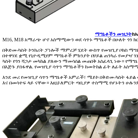
ማግኔቶችን መዝጋት
ከ
M16, M18 አማራጭ ሆኖ አስማሚውን ወደ ሳጥኑ ማግኔቶች በሁለት ጎን ክር
በቅድመ-ካስት ኮንክሪት ፓነሎች ማምረቻ ሂደት ውስጥ የመዝጊያ ቦክስ ማግ
በተዋሃደ ቋሚ የኒዮዲሚየም ማግኔቶች ምክንያት በሃይል ጠንካራ የመያዣ ሃይ
ካስት የጎን ሻጋታ መካከል ያለውን ማመሳሰል መጠበቅ አስፈላጊ ነው። የማግ
በእጅጉ ያሰፋዋል. የመዝጊያ ሳጥን ማግኔቶችን ከመትከል ፊት ለፊት አስማሚ
እንደ መሪ የመዝጊያ ሳጥን ማግኔቶች አምራች፣ ሜይኮ በቅድመ-ካስት ፋይል
እና በመሳተፍ ላይ ናቸው። እዚህ ለምርት ጣቢያዎ ተስማሚ የሆኑትን ሁ