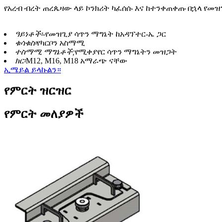
የአረብ ብረት ጠረጴዛው ላይ ኮንክሪት ካፈሰሱ እና ከተንቀጠቀጡ በኋላ የመ
ዓይነቶች፡-
የመዝጊያ ሳጥን ማግኔት ከአዳፕተር-ኤ ጋር
ቁሳቁስ፡
የካርቦን አስማሚ
ተስማሚ ማግኔቶች;
የሚቀያየር ሳጥን ማግኔትን መዝጋት
ክር፡
M12, M16, M18 አማራጭ ናቸው
ኢሜይል ይላኩልን።
የምርት ዝርዝር
የምርት መለያዎች