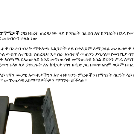
አስማሚዎች ጋር
በብረት ጠረጴዛው ላይ ኮንክሪት ከፈሰሰ እና ከንዝረት በኋላ የ
 መሰብሰብ ቀላል ነው.
ኔቶች በአረብ ብረት ማቅለጫ አልጋዎች ላይ በተለይም ለማጋደል ጠረጴዛዎች ላ
ል ውስጥ ለተገደበ የጠረጴዛ ቦታ ስራ አነስተኛ መጠንን ያሳያል። የመዝጊያ ሳ
ኔት አስማሚ በአጠቃላይ እንደ መግነጢሳዊ መግነጢሳዊ አካል ይህንን ሥራ ለማከ
ውን በላዩ ላይ ያድርጉት እና ከሻጋታ የጎን ሀዲድ ጋር በመገጣጠም ወይም በብ
 ላይ የኛን ሙያዊ እውቀታችንን እና ብቁ የሆኑ ምርቶችን በማግኔት ስርዓት 
ሉንም መግነጢሳዊ አስማሚዎችዎን ማግኘት ይችላሉ።