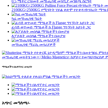
0.5 ሜትር ርዝመት መግነጢሳዊ መዝጊያ መገለጫ ስርዓት
2100KG፣2500KG የሚጎትት ሃይል ቀድሞ የተቀዳ የኮንክሪት ማግ
ካሬ መግነጢሳዊ ግሬት
ፈሳሽ ወጥመድ ማግኔቶች ከ Flange ግንኙነት አይነት ጋር
ለፓይለት መሰላል ማግኔቶችን በመያዝ
መግነጢሳዊ ማራኪ መሳሪያዎች
ማግኔቶችን በአዳፕተር መዝጋት
አጭር መግለጫ፡-