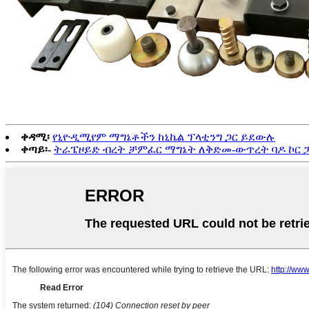
ቀዳሚ፡
የኒዮዲሚየም ማግኔቶችን ከኒኬል ፕላቲንግ ጋር ይደውሉ
ቀጣይ፡-
ትራፔዞይድ ብረት ቻምፈር ማግኔት ለቅድመ-ውጥረት ባዶ ኮር 