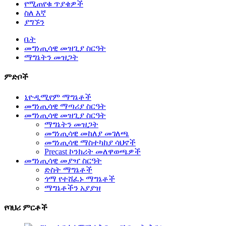
የሚጠየቁ ጥያቄዎች
ስለ እኛ
ያግኙን
ቤት
መግነጢሳዊ መዝጊያ ስርዓት
ማግኔትን መዝጋት
ምድቦች
ኒዮዲሚየም ማግኔቶች
መግነጢሳዊ ማጣሪያ ስርዓት
መግነጢሳዊ መዝጊያ ስርዓት
ማግኔትን መዝጋት
መግነጢሳዊ መከለያ መገለጫ
መግነጢሳዊ ማስተካከያ ሳህኖች
Precast ኮንክሪት መለዋወጫዎች
መግነጢሳዊ መያዣ ስርዓት
ድስት ማግኔቶች
ጎማ የተሸፈኑ ማግኔቶች
ማግኔቶችን አያያዝ
የባህሪ ምርቶች