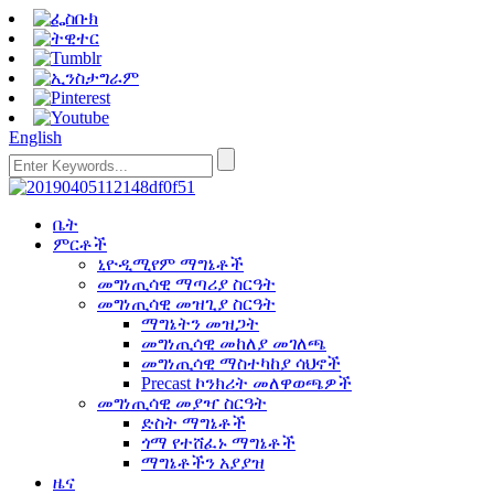
English
ቤት
ምርቶች
ኒዮዲሚየም ማግኔቶች
መግነጢሳዊ ማጣሪያ ስርዓት
መግነጢሳዊ መዝጊያ ስርዓት
ማግኔትን መዝጋት
መግነጢሳዊ መከለያ መገለጫ
መግነጢሳዊ ማስተካከያ ሳህኖች
Precast ኮንክሪት መለዋወጫዎች
መግነጢሳዊ መያዣ ስርዓት
ድስት ማግኔቶች
ጎማ የተሸፈኑ ማግኔቶች
ማግኔቶችን አያያዝ
ዜና