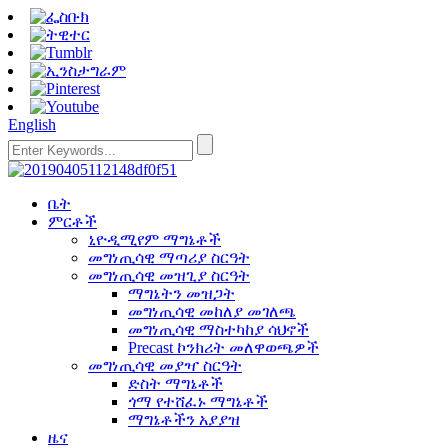
English
ቤት
ምርቶች
ኒዮዲሚየም ማግኔቶች
መግነጢሳዊ ማጣሪያ ስርዓት
መግነጢሳዊ መዝጊያ ስርዓት
ማግኔትን መዝጋት
መግነጢሳዊ መከለያ መገለጫ
መግነጢሳዊ ማስተካከያ ሳህኖች
Precast ኮንክሪት መለዋወጫዎች
መግነጢሳዊ መያዣ ስርዓት
ድስት ማግኔቶች
ጎማ የተሸፈኑ ማግኔቶች
ማግኔቶችን አያያዝ
ዜና