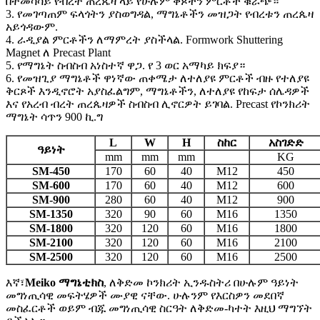
በተመሳሳይ የብረት ጠረጴዛ ላይ የሁሉም ቅጾችን ምርቶች ቁራጭ።
3. የመገጣጠም ፍላጎትን ያስወግዳል, ማግኔቶችን መዝጋት የብረቱን ጠረጴዛ
አይጎዳውም.
4. ራዲያል ምርቶችን ለማምረት ያስችላል. Formwork Shuttering
Magnet ለ Precast Plant
5. የማግኔት ስብስብ አነስተኛ ዋጋ. የ 3 ወር አማካይ ክፍያ።
6. የመዝጊያ ማግኔቶች ዋነኛው ጠቀሜታ ለተለያዩ ምርቶች ብዙ የተለያዩ
ቅርጾች እንዲኖሮት አያስፈልግም, ማግኔቶችን, ለተለያዩ የከፍታ ሰሌዳዎች
እና የአረብ ብረት ጠረጴዛዎች ስብስብ ሊኖርዎት ይገባል. Precast የኮንክሪት
ማግኔት ሳጥን 900 ኪ.ግ
L
W
H
ስከር
አስገድድ
ዓይነት
mm
mm
mm
KG
SM-450
170
60
40
M12
450
SM-600
170
60
40
M12
600
SM-900
280
60
40
M12
900
SM-1350
320
90
60
M16
1350
SM-1800
320
120
60
M16
1800
SM-2100
320
120
60
M16
2100
SM-2500
320
120
60
M16
2500
እኛ፣
Meiko ማግኔቲክስ
, ለቅድመ ኮንክሪት ኢንዱስትሪ በሁሉም ዓይነት
መግነጢሳዊ መፍትሄዎች ሙያዊ ናቸው. ሁሉንም የእርስዎን መደበኛ
መስፈርቶች ወይም ብጁ መግነጢሳዊ ስርዓት ለቅድመ-ካተት እዚህ ማግኘት