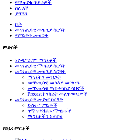
የሚጠየቁ ጥያቄዎች
ስለ እኛ
ያግኙን
ቤት
መግነጢሳዊ መዝጊያ ስርዓት
ማግኔትን መዝጋት
ምድቦች
ኒዮዲሚየም ማግኔቶች
መግነጢሳዊ ማጣሪያ ስርዓት
መግነጢሳዊ መዝጊያ ስርዓት
ማግኔትን መዝጋት
መግነጢሳዊ መከለያ መገለጫ
መግነጢሳዊ ማስተካከያ ሳህኖች
Precast ኮንክሪት መለዋወጫዎች
መግነጢሳዊ መያዣ ስርዓት
ድስት ማግኔቶች
ጎማ የተሸፈኑ ማግኔቶች
ማግኔቶችን አያያዝ
የባህሪ ምርቶች