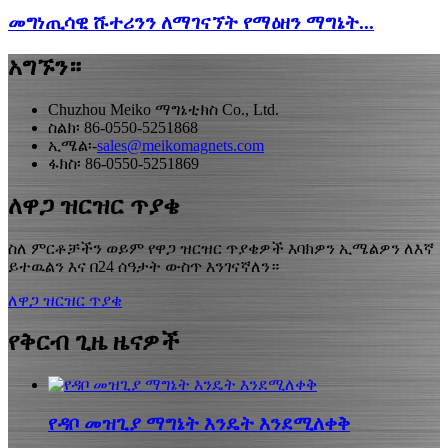
መግነጢሳዊ ሹተሪንን ለማገናኘት የማዕዘን ማግኔት...
አግኙን።
Chuzhou Meiko ማግኔቲክስ Co., Ltd.
ስልክ፡ 86-0550-5251868
ኢሜል፡-
sales@meikomagnets.com
ፋክስ፡ 86-0550-5251869
ለዋጋ ዝርዝር ጥያቄ
ስለ ምርቶቻችን ወይም የዋጋ ዝርዝር ጥያቄዎች እባክዎን ኢሜልዎን ለእኛ
ይተዉልን እና በ24 ሰዓታት ውስጥ እንገናኛለን።
ለዋጋ ዝርዝር ጥያቄ
የቅርብ ጊዜ ዜናዎች
የዳቦ መዝጊያ ማግኔት እንዴት እንደሚለቀቅ