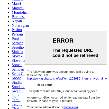
Maori
Marathi
Mongolian
Burmese
Nepali
Norwegian
Pashto
Persian
Punjabi
Serbian
Sesotho
Sinhala
Slovak
Slovenian
Somali
Samoan
Scots Gaelic
Shona
Sindhi
Sundanese
Swahili
Tajik
Tamil
Telugu
Thai