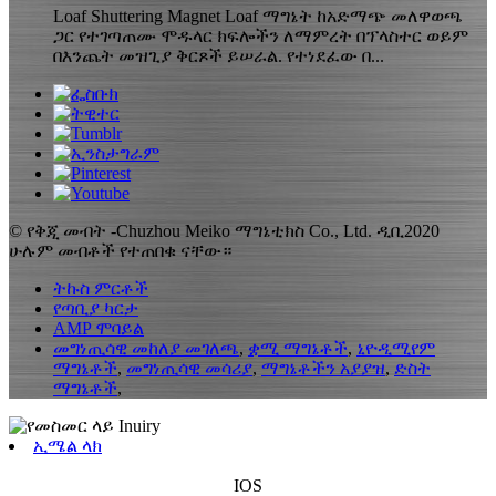
Loaf Shuttering Magnet Loaf ማግኔት ከአድማጭ መለዋወጫ
ጋር የተገጣጠሙ ሞዱላር ክፍሎችን ለማምረት በፕላስተር ወይም
በእንጨት መዝጊያ ቅርጾች ይሠራል. የተነደፈው በ...
© የቅጂ መብት -Chuzhou Meiko ማግኔቲክስ Co., Ltd. ዲቢ2020
ሁሉም መብቶች የተጠበቁ ናቸው።
ትኩስ ምርቶች
የጣቢያ ካርታ
AMP ሞባይል
መግነጢሳዊ መከለያ መገለጫ
,
ቋሚ ማግኔቶች
,
ኒዮዲሚየም
ማግኔቶች
,
መግነጢሳዊ መሳሪያ
,
ማግኔቶችን አያያዝ
,
ድስት
ማግኔቶች
,
ኢሜል ላክ
IOS