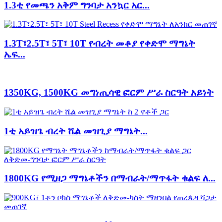
1.3ቲ የመጫን አቅም ግንባታ አንኳር አር...
1.3T፣2.5T፣ 5T፣ 10T የብረት መቆያ የቀድሞ ማግኔት
ኤፍ...
1350KG, 1500KG መግነጢሳዊ ፎርም ሥራ ስርዓት አይነት
1ቲ አይዝጌ ብረት ሼል መዝጊያ ማግኔት...
1800KG የሚዘጋ ማግኔቶችን በማብራት/ማጥፋት ቁልፍ ለ...