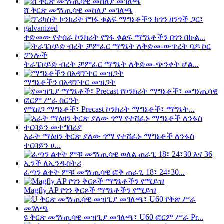
ሸ ቅርጽ መግነጢሳዊ መከለያ መገለጫ
ቀድመው የተሰራ ኮንክሪት የግፋ ቁልፍ ማግኔቶችን በጎን በኩል...
ትራፔዞይድ ብረት ቻምፈር ማግኔት ለቅድመ-ጭንቀት ሆል...
ማግኔቶችን በአዳፕተር መዝጋት
የሚዘጋ ማግኔቶች፣ Precast ኮንክሪት ማግኔቶች፣ ማግኔት...
አራት ማዕዘን ቅርጽ ያለው ጎማ የተሸፈኑ ማግኔቶች ለንፋስ
ተርባይን ሀ...
ፈጣን ልቀት ምቹ መግነጢሳዊ ፎቅ ጠራጊ 18፣ 24፣30...
Magfly AP የጎን ቅርጾች ማግኔቶችን የሚይዝ
ዩ ቅርጽ መግነጢሳዊ መዝጊያ መገለጫ፣ U60 ፎርም ሥራ Pr...