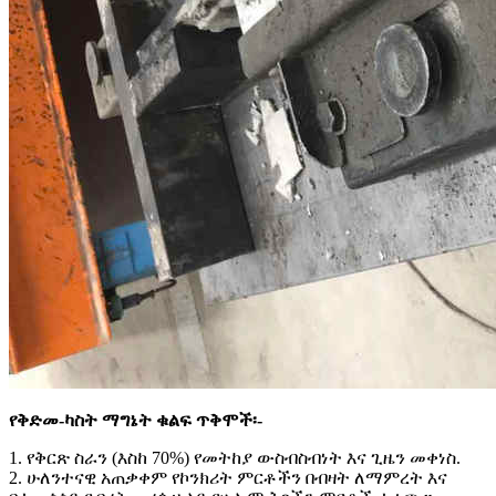
የቅድመ-ካስት ማግኔት ቁልፍ ጥቅሞች፡-
1. የቅርጽ ስራን (እስከ 70%) የመትከያ ውስብስብነት እና ጊዜን መቀነስ.
2. ሁለንተናዊ አጠቃቀም የኮንክሪት ምርቶችን በብዛት ለማምረት እና