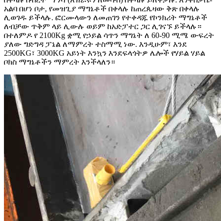
አልባ በሆነ ቦታ, የመዝጊያ ማግኔቶች በቀላሉ ከጠረጴዛው ቅጽ በቀላሉ
ሊወገዱ ይችላሉ. ፎርሙላውን ለመጠገን የተቀዳጁ የኮንክሪት ማግኔቶች
ለብቻው ጥቅም ላይ ሊውሉ ወይም ከአድፓተር ጋር ሊገናኙ ይችላሉ።
በተለምዶ የ 2100Kg ቋሚ የኃይል ሳጥን ማግኔት ለ 60-90 ሚሜ ውፍረት
ያለው ግድግዳ ፓኔል ለማምረት ተስማሚ ነው. እንዲሁም፣ እንደ
2500KG፣ 3000KG አይነት እንኳን እንደፍላጎትዎ ሌሎች የሃይል ሃይል
ቦክስ ማግኔቶችን ማምረት እንችላለን።