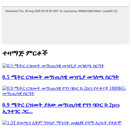
ተዛማጅ ምርቶች
0.5 ሜትር ርዝመት መግነጢሳዊ መዝጊያ መገለጫ ስርዓት
0.9 ሜትር ርዝመት ያለው መግነጢሳዊ የጎን ባቡር ከ 2pcs
ኢንተገር ጋር...