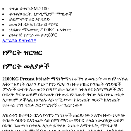
ንጥል ቁጥር፡-
SM-2100
ቁሳቁስ፡
ብረት, ኒዮዲሚየም ማግኔቶች
ሕክምና፡-
ጥቁር ኦክሳይድ
መጠን፡
L320x120x60 ሚሜ
ኃይልን ማስወገድ;
2100KG በአቀባዊ
ከፍተኛ. የሥራ ሙቀት;
80℃
ኢሜይል ይላኩልን።
የምርት ዝርዝር
የምርት መለያዎች
2100KG Precast ኮንክሪት ማግኔት
ማግኔቶችን ለመዝጋት መደበኛ የሃይል
አቅም አይነት ሲሆን ይህም የጎን ሻጋታን በተቀነባበረ ኮንክሪት ሳንድዊች
ፓነሎች ውስጥ ለመጠገን በጣም ይመከራል። ከተለያዩ አስማሚዎች ጋር
በብረት ቅርጽ ወይም በእንጨት በተሠራ የእንጨት ቅርጽ ላይ በጥሩ ሁኔታ
ሊጣጣም ይችላል. በሥዕሉ ላይ የሚታየው ከእንጨት ወይም ከእንጨት
የተሠራ የጎን ሻጋታ ጋር የሚገናኝ መሣሪያ ነው።
አዝራሩን ከተጫኑ በኋላ የሳጥን ማግኔቶች ጠረጴዛውን አጥብቀው ይይዛሉ.
የብረት ሳህኑን በእንጨት ላይ በምስማር መቸነከር ቀላል ነው.በእጅ ወይም
በእግር በመጫን በቀላሉ ሊነቃ ይችላል. እነሱን ለማጥፋት, ማግኔቶቹ
በቀላሉ በብረት ማንሻ (አዝራሩን ለመሳብ) በቀላሉ ይለቀቃሉ. እንቅስቃሴ-