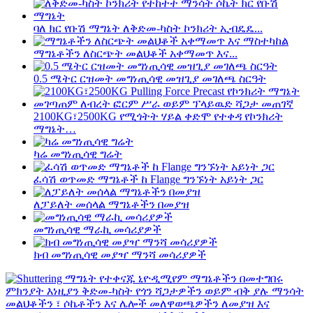
ባለ ክር የቡሽ ማግኔት ለቅድመ-ካስት ኮንክሪት ኢብዴዴ...
ማግኔቶችን ለስርጭት መልህቆች አቀማመጥ እና...
0.5 ሜትር ርዝመት መግነጢሳዊ መዝጊያ መገለጫ ስርዓት
2100KG፣2500KG የሚጎትት ሃይል ቀድሞ የተቀዳ የኮንክሪት
ማግኔት…
ካሬ መግነጢሳዊ ግሬት
ፈሳሽ ወጥመድ ማግኔቶች ከ Flange ግንኙነት አይነት ጋር
ለፓይለት መሰላል ማግኔቶችን በመያዝ
መግነጢሳዊ ማራኪ መሳሪያዎች
ክብ መግነጢሳዊ መያዣ ማንሻ መሳሪያዎች