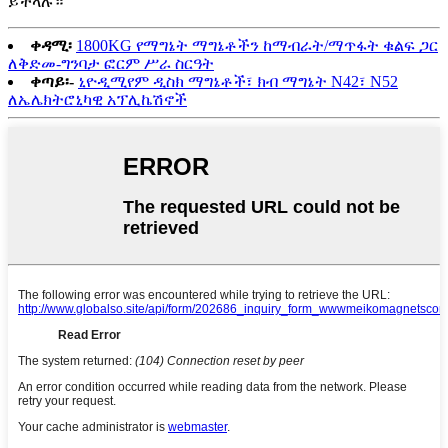
ይችላሉ።
ቀዳሚ፡
1800KG የማግኔት ማግኔቶችን ከማብራት/ማጥፋት ቁልፍ ጋር
ለቅድመ-ግንባታ ፎርም ሥራ ስርዓት
ቀጣይ፡-
ኒዮዲሚየም ዲስክ ማግኔቶች፣ ክብ ማግኔት N42፣ N52
ለኤሌክትሮኒካዊ አፕሊኬሽኖች