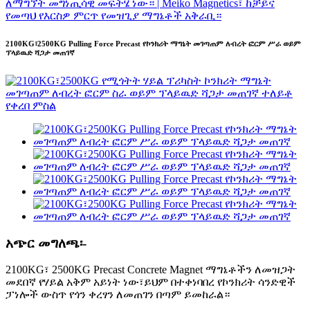
2100KG፣2500KG Pulling Force Precast የኮንክሪት ማግኔት መገጣጠም ለብረት ፎርም ሥራ ወይም
ፕላይዉድ ሻጋታ መጠገኛ
አጭር መግለጫ፡-
2100KG፣ 2500KG Precast Concrete Magnet ማግኔቶችን ለመዝጋት
መደበኛ የሃይል አቅም አይነት ነው፣ይህም በተቀነባበረ የኮንክሪት ሳንድዊች
ፓነሎች ውስጥ የጎን ቀረፃን ለመጠገን በጣም ይመከራል።