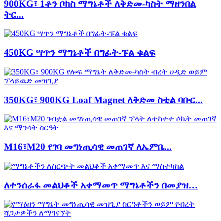
900KG፣ 1ቶን ቦክስ ማግኔቶች ለቅድመ-ካስት ማዘንበል
ትር...
450KG ሣጥን ማግኔቶች በግፊት-ፑል ቁልፍ
350KG፣ 900KG Loaf Magnet ለቅድመ ስቲል ባቡር...
M16፣M20 የገባ መግነጢሳዊ መጠገኛ ለኤምቤ...
ለተንሰራፋ መልህቆች አቀማመጥ ማግኔቶችን በመያዝ…