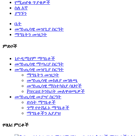
የሚጠየቁ ጥያቄዎች
ስለ እኛ
ያግኙን
ቤት
መግነጢሳዊ መዝጊያ ስርዓት
ማግኔትን መዝጋት
ምድቦች
ኒዮዲሚየም ማግኔቶች
መግነጢሳዊ ማጣሪያ ስርዓት
መግነጢሳዊ መዝጊያ ስርዓት
ማግኔትን መዝጋት
መግነጢሳዊ መከለያ መገለጫ
መግነጢሳዊ ማስተካከያ ሳህኖች
Precast ኮንክሪት መለዋወጫዎች
መግነጢሳዊ መያዣ ስርዓት
ድስት ማግኔቶች
ጎማ የተሸፈኑ ማግኔቶች
ማግኔቶችን አያያዝ
የባህሪ ምርቶች