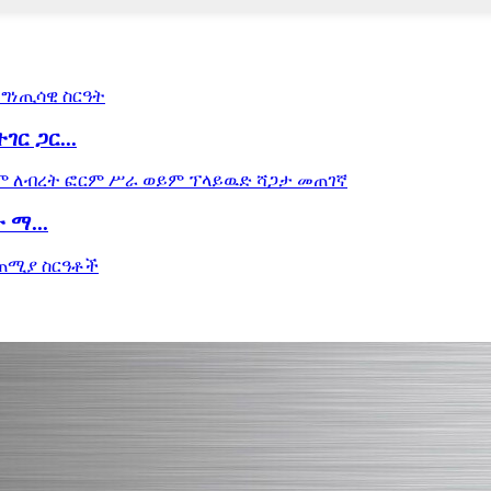
ር ጋር...
ማ...