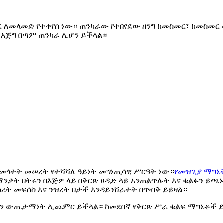
ጋር ለመላመድ የተቀየሰ ነው። ጠንካራው የተበየደው ዘንግ ከመስመር፣ ከመስመ
ፍ እጅግ በጣም ጠንካራ ሊሆን ይችላል።
መጎተት መሠረት የተሻሻለ ዓይነት መግነጢሳዊ ሥርዓት ነው።
የመዝጊያ ማግኔ
ንቃት በትሩን በእጅዎ ላይ በቅርጽ ሀዲድ ላይ አንጠልጥሉት እና ቁልፉን ይጫኑ።
ክሪት መፍሰስ እና ንዝረት በታች እንዳይንሸራተት በጥብቅ ይይዛል።
ጁሉን ውጤታማነት ሊጨምር ይችላል። ከመደበኛ የቅርጽ ሥራ ቁልፍ ማግኔቶች ይ