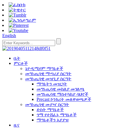
English
ቤት
ምርቶች
ኒዮዲሚየም ማግኔቶች
መግነጢሳዊ ማጣሪያ ስርዓት
መግነጢሳዊ መዝጊያ ስርዓት
ማግኔትን መዝጋት
መግነጢሳዊ መከለያ መገለጫ
መግነጢሳዊ ማስተካከያ ሳህኖች
Precast ኮንክሪት መለዋወጫዎች
መግነጢሳዊ መያዣ ስርዓት
ድስት ማግኔቶች
ጎማ የተሸፈኑ ማግኔቶች
ማግኔቶችን አያያዝ
ዜና