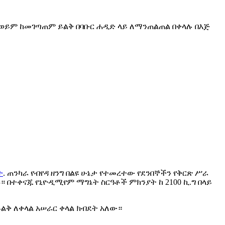
ር ወይም ከመገጣጠም ይልቅ በባቡር ሐዲድ ላይ ለማንጠልጠል በቀላሉ በእጅ
ት
. ጠንካራ የብየዳ ዘንግ በልዩ ሁኔታ የተመረተው የደንበኞችን የቅርጽ ሥራ
 በተቀናጁ የኒዮዲሚየም ማግኔት ስርዓቶች ምክንያት ከ 2100 ኪ.ግ በላይ
ልቅ ለቀላል አሠራር ቀላል ክብደት አለው።