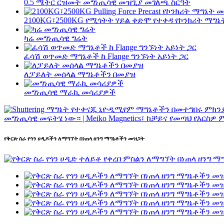
0.5 ሜትር ርዝመት መግነጢሳዊ መዝጊያ መገለጫ ስርዓት
2100KG፣2500KG የሚጎትት ሃይል ቀድሞ የተቀዳ የኮንክሪት ማግ
ካሬ መግነጢሳዊ ግሬት
ፈሳሽ ወጥመድ ማግኔቶች ከ Flange ግንኙነት አይነት ጋር
ለፓይለት መሰላል ማግኔቶችን በመያዝ
መግነጢሳዊ ማራኪ መሳሪያዎች
የቅርጽ ስራ የጎን ሀዲዶችን ለማግኘት በነጠላ ዘንግ ማግኔቶችን መዝጋት