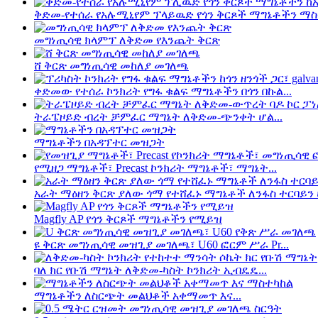
ቅድመ-የተሰራ የአሉሚኒየም ፕላይዉድ የጎን ቅርጾች ማግኔቶችን ማስተካ
መግነጢሳዊ ክላምፕ ለቅድመ የእንጨት ቅርጽ
ሸ ቅርጽ መግነጢሳዊ መከለያ መገለጫ
ቀድመው የተሰራ ኮንክሪት የግፋ ቁልፍ ማግኔቶችን በጎን በኩል...
ትራፔዞይድ ብረት ቻምፈር ማግኔት ለቅድመ-ጭንቀት ሆል...
ማግኔቶችን በአዳፕተር መዝጋት
የሚዘጋ ማግኔቶች፣ Precast ኮንክሪት ማግኔቶች፣ ማግኔት...
አራት ማዕዘን ቅርጽ ያለው ጎማ የተሸፈኑ ማግኔቶች ለንፋስ ተርባይን ሀ
Magfly AP የጎን ቅርጾች ማግኔቶችን የሚይዝ
ዩ ቅርጽ መግነጢሳዊ መዝጊያ መገለጫ፣ U60 ፎርም ሥራ Pr...
ባለ ክር የቡሽ ማግኔት ለቅድመ-ካስት ኮንክሪት ኢብዴዴ...
ማግኔቶችን ለስርጭት መልህቆች አቀማመጥ እና...