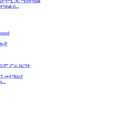
ከል በ...
...