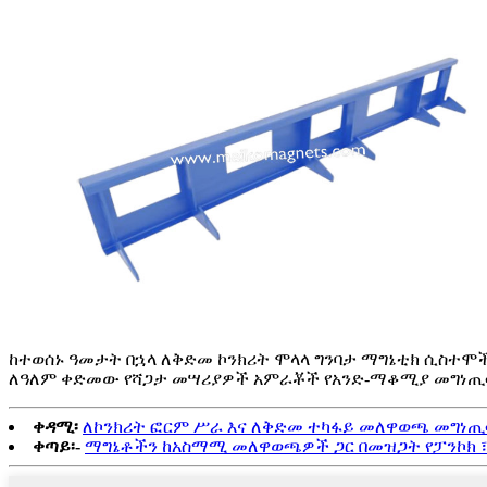
ከተወሰኑ ዓመታት በኋላ ለቅድመ ኮንክሪት ሞላላ ግንባታ ማግኔቲክ ሲስተሞ
ለዓለም ቀድመው የሻጋታ መሣሪያዎች አምራቾች የአንድ-ማቆሚያ መግነጢሳ
ቀዳሚ፡
ለኮንክሪት ፎርም ሥራ እና ለቅድመ ተካፋይ መለዋወጫ መግነ
ቀጣይ፡-
ማግኔቶችን ከአስማሚ መለዋወጫዎች ጋር በመዝጋት የፓንኮክ ፣ 