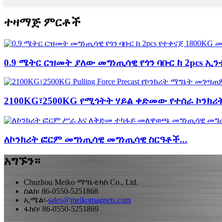
ተዛማጅ ምርቶች
0.9 ሜትር ርዝመት ያለው መግነጢሳዊ የጎን ባቡር ከ 2pcs ኢንተገ
2100KG፣2500KG የሚጎትት ሃይል ቀድመው የተሰራ ኮንክሪት 
ለኮንክሪት ፎርም መግነጢሳዊ መግነጢሳዊ ስርዓቶች...
አግኙን።
Chuzhou Meiko ማግኔቲክስ Co., Ltd.
ስልክ፡ 86-0550-5251868
ኢሜል፡-
sales@meikomagnets.com
ፋክስ፡ 86-0550-5251869