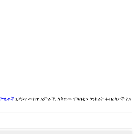
ማግኔቶች
በቻይና ውስጥ አምራች. ለቅድመ ፕላስቲን ኮንክሪት ፋብሪካዎች እና