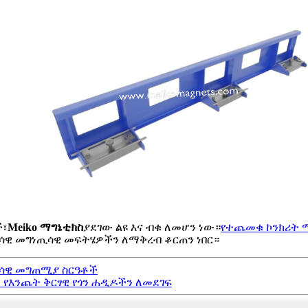
ች፣
Meiko ማግኔቲክስ
ያደገው ልዩ እና ብቁ ለመሆን ነው።
የተጨመቁ ኮንክሪት 
ዊ መግነጢሳዊ መፍትሄዎችን ለማቅረብ ቆርጠን ነበር።
ጢሳዊ መግጠሚያ ስርዓቶች
የእንጨት ቅርፃዊ የጎን ሐዲዶችን ለመደገፍ