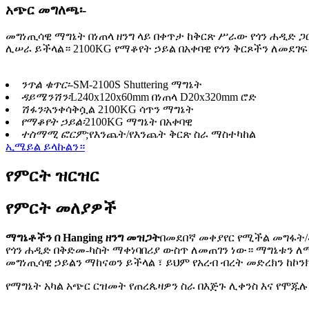
አጭር መግለጫ፡-
መግነጢሳዊ ማግኔት በነጠላ ዘንግ ላይ በቀጥታ ከቅርጽ ሥራው የጎን ሐዲድ 
ሊሠራ ይችላል። 2100KG የማቆየት ኃይል በአቀባዊ የጎን ቅርጾችን ለመደገ
ንጥል ቁጥር፡-
SM-2100S Shuttering ማግኔት
ዳይሜንሽን፡
L240x120x60mm በነጠላ D20x320mm ሮድ
ሽፋን፡
አንቀሳቅሷል 2100KG ሳጥን ማግኔት
የማቆየት ኃይል፡
2100KG ማግኔት በአቀባዊ
ተስማሚ ፎርም;
የእንጨት/የእንጨት ቅርጽ ስራ ማስተካከል
ኢሜይል ይላኩልን።
የምርት ዝርዝር
የምርት መለያዎች
ማግኔቶችን በ Hanging ዘንግ መዝጋት
በመደበኛ መቀያየር የሚችል መግፋት/
የጎን ሐዲድ በቅድመ-ካስት ማቀነባበሪያ ውስጥ ለመጠገን ነው። ማግኔቱን ለማ
መግነጢሳዊ ኃይልን ማከናወን ይችላል ፣ ይህም የአረብ ብረት መድረክን ከኮን
የማግኔት አካል አጭር ርዝመት የጠረጴዛዎን ስራ በእጅጉ ሊቀንስ እና የሞ